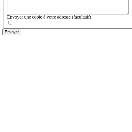
Envoyer une copie à votre adresse
(facultatif)
Envoyer
Etudes et développements spéci
PHP/Mysql/Apache. CMS. E-co
08/26