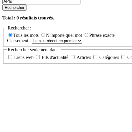
Rechercher
Total :
0
résultats trouvés.
Rechercher :
Tous les mots
N'importe quel mot
Phrase exacte
Classement :
Rechercher seulement dans :
Liens web
Fils d'actualité
Articles
Catégories
Co
Etudes et développements spéci
PHP/Mysql/Apache. CMS. E-co
08/26