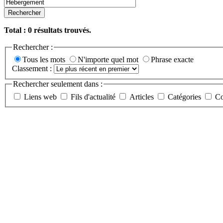
Rechercher
Total :
0
résultats trouvés.
Rechercher :
Tous les mots
N'importe quel mot
Phrase exacte
Classement :
Rechercher seulement dans :
Liens web
Fils d'actualité
Articles
Catégories
Co
Etudes et développements spéci
PHP/Mysql/Apache. CMS. E-co
08/26